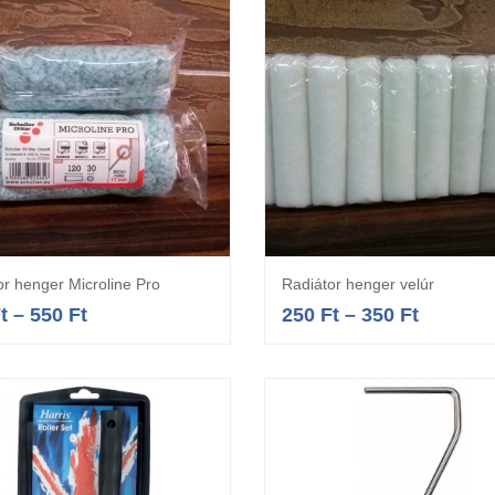
or henger Microline Pro
Radiátor henger velúr
Opciók választása
Opciók választás
t
–
550
Ft
250
Ft
–
350
Ft