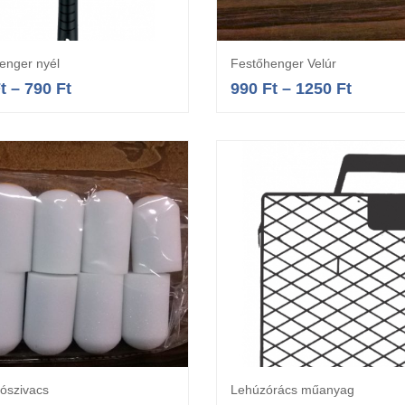
enger nyél
Festőhenger Velúr
Opciók választása
Opciók választás
t
–
790
Ft
990
Ft
–
1250
Ft
ószivacs
Lehúzórács műanyag
Opciók választása
Opciók választás