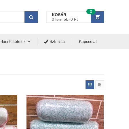
0
KOSÁR
0 termék -
0
Ft
lási feltételek
Színlista
Kapcsolat