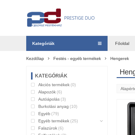
Kategóriák
Főoldal
Kezdőlap
Festés - egyéb termékek
Hengerek
Heng
KATEGÓRIÁK
Akciós termékek
(0)
Alapozók
(6)
Autóápolás
(3)
Burkolási anyag
(10)
Egyéb
(79)
Egyéb termékek
(25)
Falazúrok
(6)