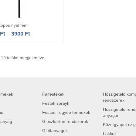
kópos nyél fém
Opciók választása
Ft
–
3900
Ft
 19 találat megjelenítve
ermékek
Falfestékek
Hőszigetelő komp
rendszerek
Festék sprayk
Hőszigetelő rend
ás
Festés - egyéb termékek
anyagai
 anyag
Gipszkarton rendszerek
Kőzetgyapot szig
Glettanyagok
Lakkok