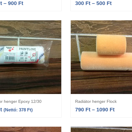
t
–
900
Ft
300
Ft
–
500
Ft
or henger Epoxy 12/30
Radiátor henger Flock
Kosárba teszem
Opciók választás
t
790
Ft
–
1090
Ft
(Nettó:
378
Ft
)