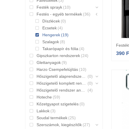
Falfestékek
(3)
Festék sprayk
(10)
Festés - egyéb termékek
(36)
Díszlécek
(0)
Ecsetek
(4)
Hengerek
(19)
Szalagok
(8)
Festék
Takarópapír és fólia
(4)
390
F
Gipszkarton rendszerek
(24)
Glettanyagok
(9)
Harzo Csempefelújítás
(10)
Hőszigetelő alaprendszerek
(0)
Hőszigetelő komplett rendszerek
(0)
Hőszigetelő rendszer anyagai
(4)
Hoteche
(59)
Kőzetgyapot szigetelés
(0)
Lakkok
(3)
Soudal termékek
(25)
Szerszámok, kiegészítők
(27)