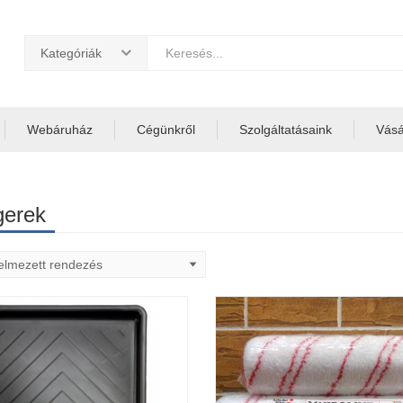
Kategóriák
Webáruház
Cégünkről
Szolgáltatásaink
Vásár
erek