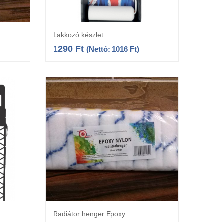
Lakkozó készlet
a
Kosárba teszem
1290
Ft
(Nettó:
1016
Ft
)
Radiátor henger Epoxy
a
Opciók választása