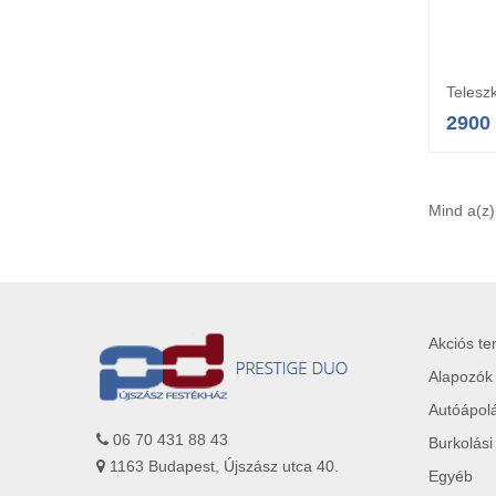
Telesz
2900
Mind a(z)
Akciós t
Alapozók
Autóápol
06 70 431 88 43
Burkolási
1163 Budapest, Újszász utca 40.
Egyéb