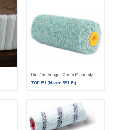
Radiátor henger-Green Micropoly
a
Kosárba teszem
700
Ft
(Nettó:
551
Ft
)