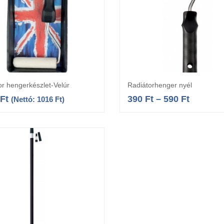
or hengerkészlet-Velúr
Radiátorhenger nyél
Kosárba teszem
Opciók választás
Ft
390
Ft
–
590
Ft
(Nettó:
1016
Ft
)