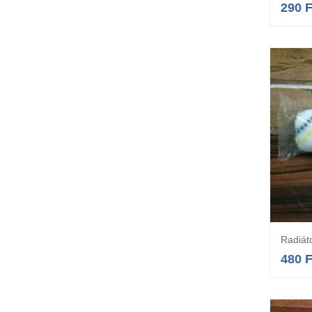
290
F
Radiát
480
F