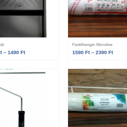
tál
Festőhenger Microline
Opciók választása
Opciók választás
t
–
1490
Ft
1590
Ft
–
2390
Ft