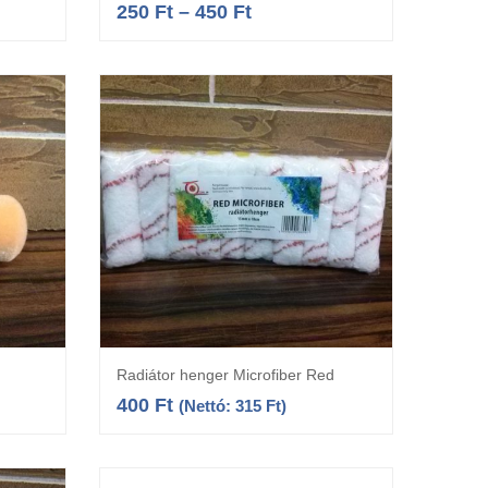
250
Ft
–
450
Ft
Radiátor henger Microfiber Red
a
Kosárba teszem
400
Ft
(Nettó:
315
Ft
)