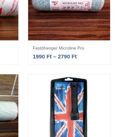
Festőhenger Microline Pro
a
Opciók választása
1990
Ft
–
2790
Ft