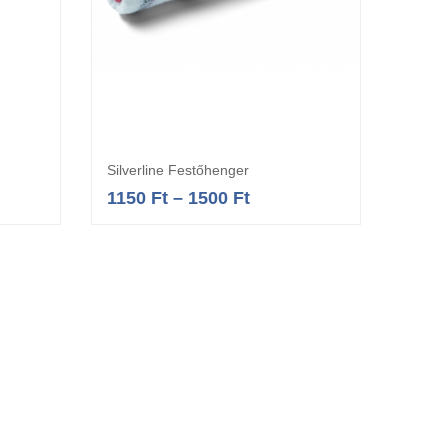
Silverline Festőhenger
a
Opciók választása
1150
Ft
–
1500
Ft