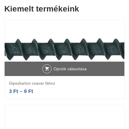
Kiemelt termékeink
Opciók választása
Gipszkarton csavar fához
3
Ft
–
9
Ft