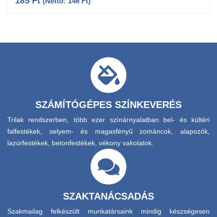
185
Ft
(Nettó:
146
Ft
)
SZÁMÍTÓGÉPES SZÍNKEVERÉS
Trilak rendszerben, több ezer színárnyalatban bel- és kültéri
falfestékek, selyem- és magasfényű zománcok, alapozók,
lazúrfestékek, betonfestékek, vékony vakolatok.
SZAKTANÁCSADÁS
Szakmailag felkészült munkatársaink mindig készségesen