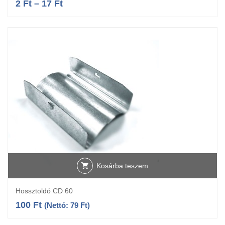
2
Ft
–
17
Ft
Kosárba teszem
Hossztoldó CD 60
100
Ft
(Nettó:
79
Ft
)