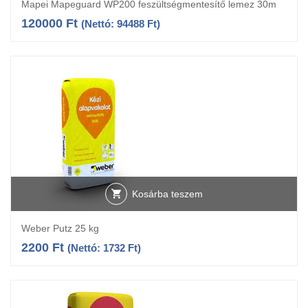
Mapei Mapeguard WP200 feszültségmentesítő lemez 30m
120000
Ft
(Nettó:
94488
Ft
)
Kosárba teszem
Weber Putz 25 kg
2200
Ft
(Nettó:
1732
Ft
)