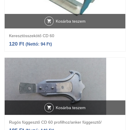
Kosárba teszem
Keresztösszekötő CD 60
120
Ft
(Nettó:
94
Ft
)
Kosárba teszem
Rugós függesztő CD 60 profilhoz/anker függesztő/