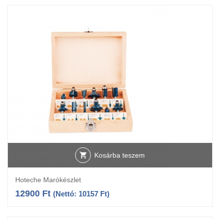
Kosárba teszem
Hoteche Marókészlet
12900
Ft
(Nettó:
10157
Ft
)