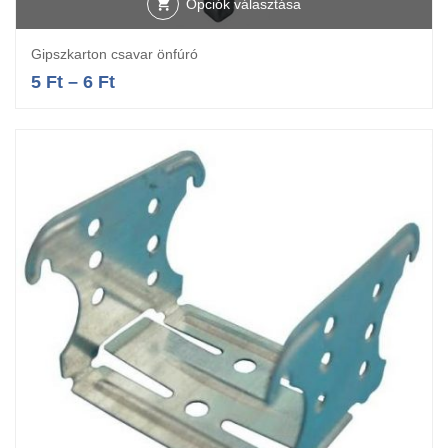
Opciók választása
Gipszkarton csavar önfúró
5
Ft
–
6
Ft