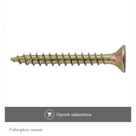
Opciók választása
Faforgács csavar