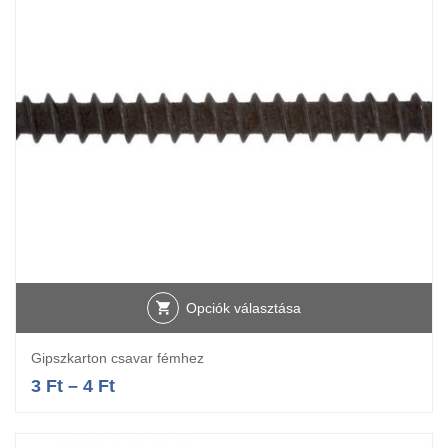
Opciók választása
Gipszkarton csavar fémhez
3
Ft
–
4
Ft