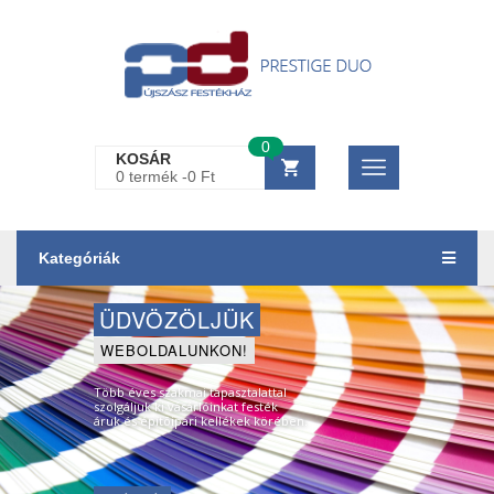
0
KOSÁR
0 termék -
0
Ft
Kategóriák
ÜDVÖZÖLJÜK
WEBOLDALUNKON!
Több éves szakmai tapasztalattal
szolgáljuk ki vásárlóinkat festék
áruk és építõipari kellékek körében.