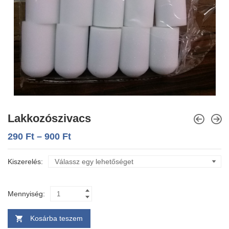
Lakkozószivacs
290
Ft
–
900
Ft
Kiszerelés
Mennyiség:
Kosárba teszem