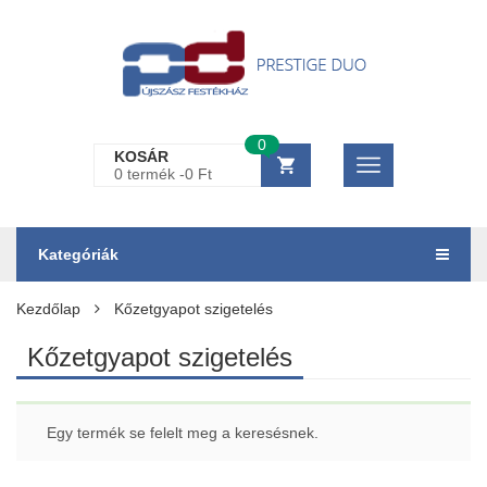
0
KOSÁR
0 termék -
0
Ft
Kategóriák
Kezdőlap
Kőzetgyapot szigetelés
Kőzetgyapot szigetelés
Egy termék se felelt meg a keresésnek.