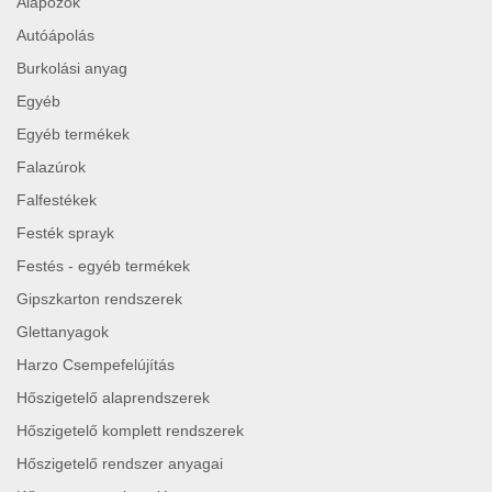
Alapozók
Autóápolás
Burkolási anyag
Egyéb
Egyéb termékek
Falazúrok
Falfestékek
Festék sprayk
Festés - egyéb termékek
Gipszkarton rendszerek
Glettanyagok
Harzo Csempefelújítás
Hőszigetelő alaprendszerek
Hőszigetelő komplett rendszerek
Hőszigetelő rendszer anyagai