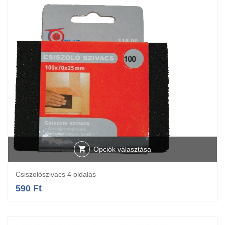
Opciók választása
Csiszolószivacs 4 oldalas
590
Ft