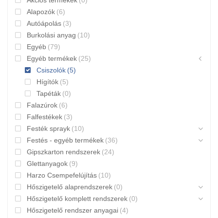
Akciós termékek
(0)
Alapozók
(6)
Autóápolás
(3)
Burkolási anyag
(10)
Egyéb
(79)
Egyéb termékek
(25)
Csiszolók
(5)
Hígítók
(5)
Tapéták
(0)
Falazúrok
(6)
Falfestékek
(3)
Festék sprayk
(10)
Festés - egyéb termékek
(36)
Gipszkarton rendszerek
(24)
Glettanyagok
(9)
Harzo Csempefelújítás
(10)
Hőszigetelő alaprendszerek
(0)
Hőszigetelő komplett rendszerek
(0)
Hőszigetelő rendszer anyagai
(4)