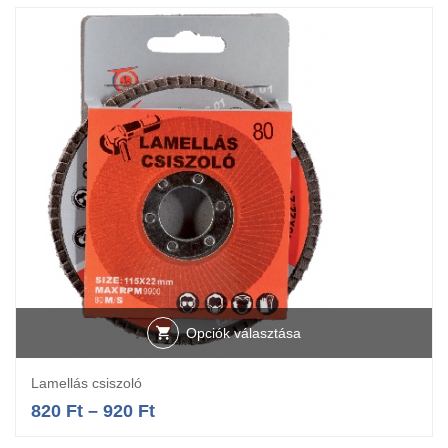
Opciók választása
Lamellás csiszoló
820
Ft
–
920
Ft