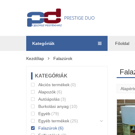
Kategóriák
Főoldal
Kezdőlap
Falazúrok
Fala
KATEGÓRIÁK
Akciós termékek
(0)
Alapozók
(6)
Autóápolás
(3)
Burkolási anyag
(10)
Egyéb
(79)
Egyéb termékek
(25)
Falazúrok
(6)