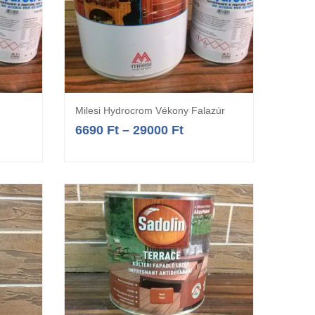
Milesi Hydrocrom Vékony Falazúr
a
Opciók választása
6690
Ft
–
29000
Ft