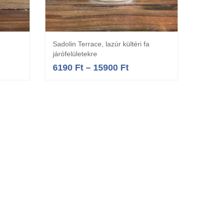
Sadolin Terrace, lazúr kültéri fa
a
Opciók választása
járófelületekre
6190
Ft
–
15900
Ft