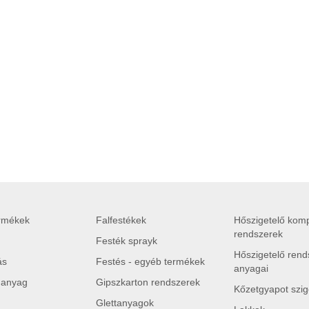
ermékek
Falfestékek
Hőszigetelő komp
rendszerek
Festék sprayk
Hőszigetelő rend
ás
Festés - egyéb termékek
anyagai
 anyag
Gipszkarton rendszerek
Kőzetgyapot szig
Glettanyagok