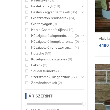
Falfestékek
(3)
Festék sprayk
(10)
Festés - egyéb termékek
(36)
Gipszkarton rendszerek
(24)
Glettanyagok
(9)
Harzo Csempefelújítás
(10)
Hőszigetelő alaprendszerek
(0)
Aktiv 
Hőszigetelő komplett rendszerek
(0)
4490
Hőszigetelő rendszer anyagai
(4)
Hoteche
(59)
Kőzetgyapot szigetelés
(0)
Lakkok
(3)
Soudal termékek
(25)
Szerszámok, kiegészítők
(27)
Zománcfestékek
(2)
ÁR SZERINT