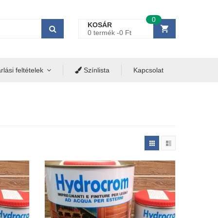
0
KOSÁR
0 termék -
0
Ft
lási feltételek
Színlista
Kapcsolat