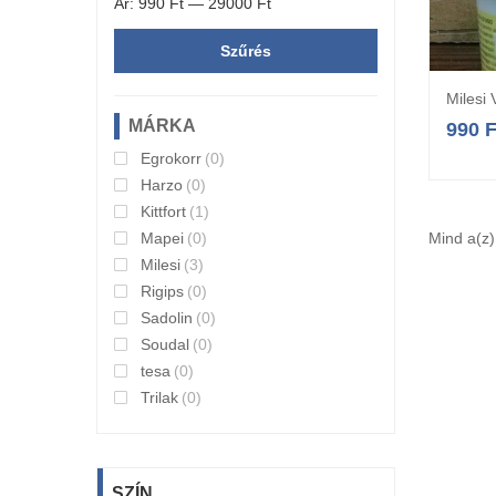
Ár:
990 Ft
—
29000 Ft
Szűrés
Milesi
MÁRKA
990
F
Egrokorr
(0)
Harzo
(0)
Kittfort
(1)
Mapei
(0)
Mind a(z)
Milesi
(3)
Rigips
(0)
Sadolin
(0)
Soudal
(0)
tesa
(0)
Trilak
(0)
SZÍN