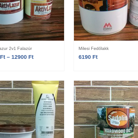
Lazur 2v1 Falazúr
Milesi Fedőlakk
Opciók választása
Opciók választás
Ft
–
12900
Ft
6190
Ft