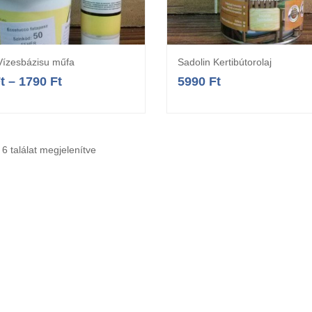
 Vízesbázisu műfa
Sadolin Kertibútorolaj
Opciók választása
Opciók választás
t
–
1790
Ft
5990
Ft
 6 találat megjelenítve