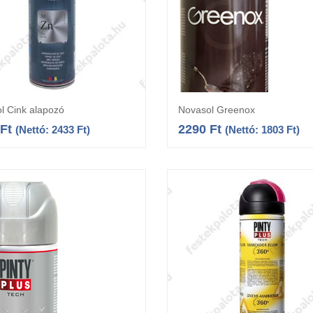
l Cink alapozó
Novasol Greenox
Kosárba teszem
Kosárba teszem
Ft
2290
Ft
(Nettó:
2433
Ft
)
(Nettó:
1803
Ft
)