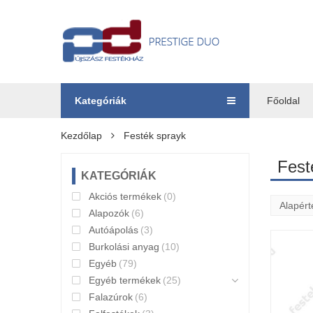
Kategóriák
Főoldal
Kezdőlap
Festék sprayk
Fest
KATEGÓRIÁK
Akciós termékek
(0)
Alapozók
(6)
Autóápolás
(3)
Burkolási anyag
(10)
Egyéb
(79)
Egyéb termékek
(25)
Falazúrok
(6)