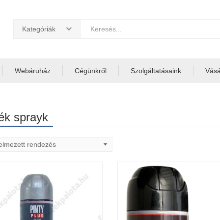
Kategóriák
Webáruház
Cégünkről
Szolgáltatásaink
Vásár
ék sprayk