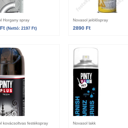
l Horgany spray
Novasol jelölőspray
Kosárba teszem
Opciók választás
Ft
2890
Ft
(Nettó:
2197
Ft
)
l kovácsoltvas festékspray
Novasol lakk
Kosárba teszem
Kosárba teszem