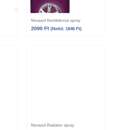
Novasol Keréktárcsa spray
a
Kosárba teszem
2090
Ft
(Nettó:
1646
Ft
)
Novasol Radiátor spray
Kosárba teszem