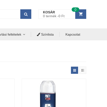
0
KOSÁR
0 termék -
0
Ft
lási feltételek
Színlista
Kapcsolat