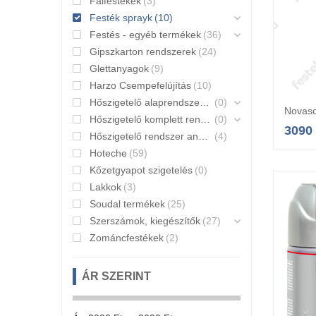
Falfestékek
(3)
Festék sprayk
(10)
Festés - egyéb termékek
(36)
Gipszkarton rendszerek
(24)
Glettanyagok
(9)
Harzo Csempefelújítás
(10)
Hőszigetelő alaprendszerek
(0)
Novaso
Hőszigetelő komplett rendszerek
(0)
3090
Hőszigetelő rendszer anyagai
(4)
Hoteche
(59)
Kőzetgyapot szigetelés
(0)
Lakkok
(3)
Soudal termékek
(25)
Szerszámok, kiegészítők
(27)
Zománcfestékek
(2)
ÁR SZERINT