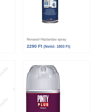
Novasol Háztartási spray
Kosárba teszem
2290
Ft
(Nettó:
1803
Ft
)