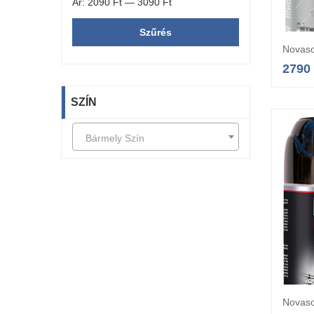
Ár:
2090 Ft
—
3090 Ft
Szűrés
Novaso
2790
SZÍN
Bármely Szín
Novaso