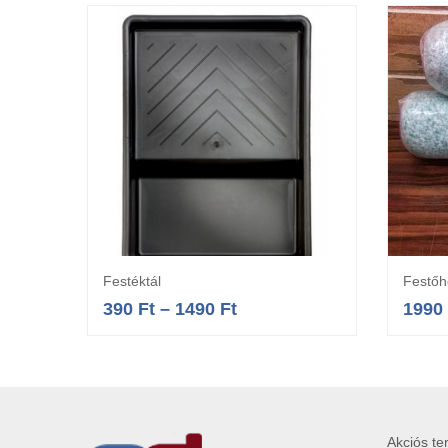
Festéktál
Festőh
Opciók választása
390
Ft
–
1490
Ft
1990
Akciós t