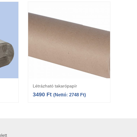
Létrázható takarópapír
Kézi 
Kosárba teszem
3490
Ft
490
(Nettó:
2748
Ft
)
lett