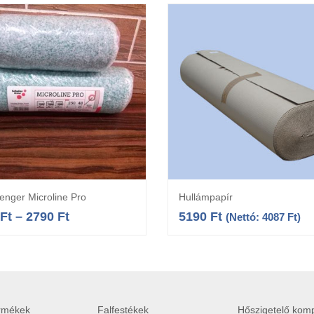
enger Microline Pro
Hullámpapír
Opciók választása
Kosárba teszem
Ft
–
2790
Ft
5190
Ft
(Nettó:
4087
Ft
)
ermékek
Falfestékek
Hőszigetelő komp