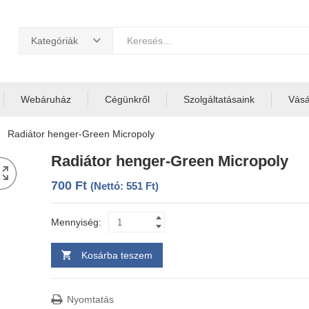
Kategóriák
Webáruház
Cégünkről
Szolgáltatásaink
Vásár
Radiátor henger-Green Micropoly
Radiátor henger-Green Micropoly
700
Ft
(Nettó:
551
Ft
)
Mennyiség:
Kosárba teszem
Nyomtatás