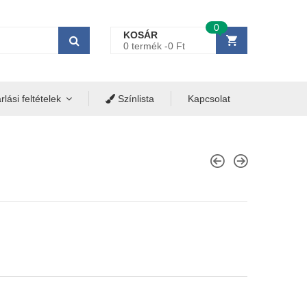
0
KOSÁR
0 termék -
0
Ft
lási feltételek
Színlista
Kapcsolat