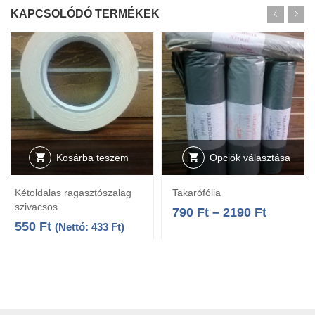
KAPCSOLÓDÓ TERMÉKEK
Kosárba teszem
Opciók választása
Kétoldalas ragasztószalag
Takarófólia
szivacsos
790
Ft
–
2190
Ft
550
Ft
(Nettó:
433
Ft
)