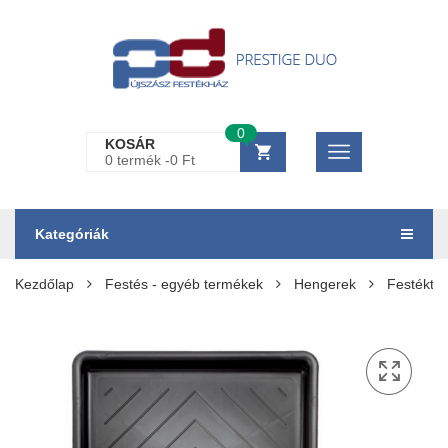
0
KOSÁR
0 termék -
0
Ft
Kategóriák
Kezdőlap
Festés - egyéb termékek
Hengerek
Festéktál