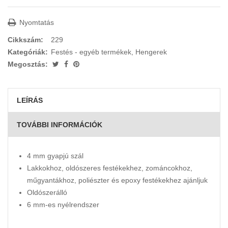
Nyomtatás
Cikkszám:
229
Kategóriák:
Festés - egyéb termékek
,
Hengerek
Megosztás:
LEÍRÁS
TOVÁBBI INFORMÁCIÓK
4 mm gyapjú szál
Lakkokhoz, oldószeres festékekhez, zománcokhoz,
műgyantákhoz, poliészter és epoxy festékekhez ajánljuk
Oldószerálló
6 mm-es nyélrendszer