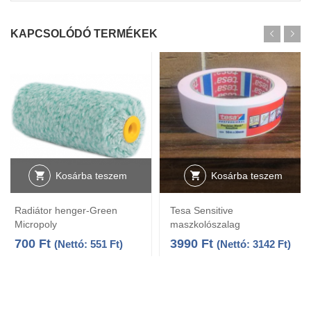
KAPCSOLÓDÓ TERMÉKEK
Kosárba teszem
Kosárba teszem
Radiátor henger-Green
Tesa Sensitive
Micropoly
maszkolószalag
700
Ft
3990
Ft
(Nettó:
551
Ft
)
(Nettó:
3142
Ft
)