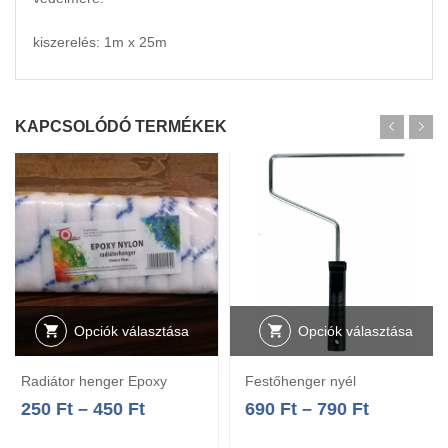
kiszerelés: 1m x 25m
KAPCSOLÓDÓ TERMÉKEK
Opciók választása
Opciók választása
Radiátor henger Epoxy
Festőhenger nyél
250
Ft
–
450
Ft
690
Ft
–
790
Ft