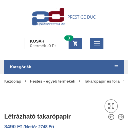
0
KOSÁR
0 termék -
0
Ft
Kategóriák
Kezdőlap
Festés - egyéb termékek
Takarópapír és fólia
Létrázható takarópapír
3490
Ft
(Nettó:
2748
Ft
)