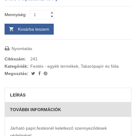
Mennyiség:
Kosárba teszem
Nyomtatás
Cikkszám:
241
Kategóriák:
Festés - egyéb termékek
,
Takarópapír és fólia
Megosztás:
LEÍRÁS
TOVÁBBI INFORMÁCIÓK
Járható papír,festésnél keletkező szennyeződések
védelmére!