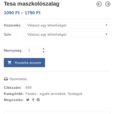
Tesa maszkolószalag
1090
Ft
–
1790
Ft
Kiszerelés
Szín
Mennyiség:
Kosárba teszem
Nyomtatás
Cikkszám:
699
Kategóriák:
Festés - egyéb termékek
,
Szalagok
Megosztás: