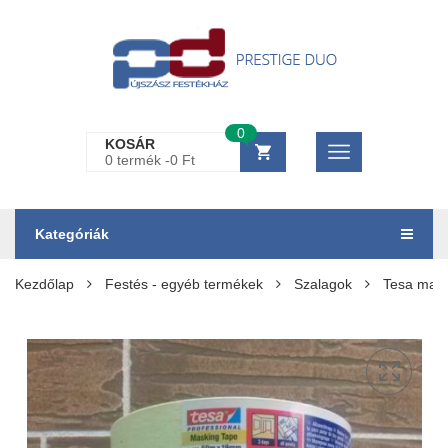
0
KOSÁR
0 termék -
0
Ft
Kategóriák
Kezdőlap
Festés - egyéb termékek
Szalagok
Tesa masz