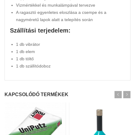
Vízmértékkel és munkalámpával tervezve
A ragasztó egyenletes eloszlása a csempe és a
nagyméretű lapok alatt a telepítés során
Szállítási terjedelem:
1 db vibrátor
1 db elem
1 db töltő
1 db szállítódoboz
KAPCSOLÓDÓ TERMÉKEK