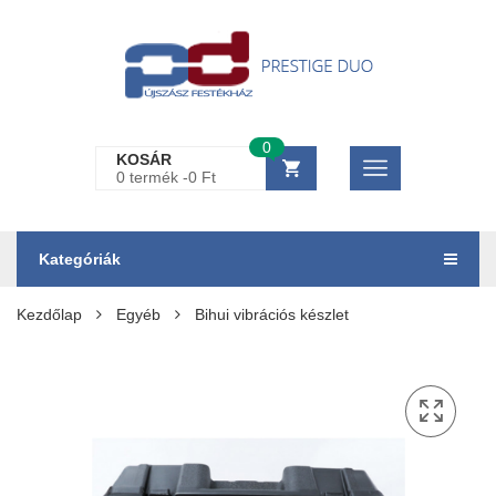
0
KOSÁR
0 termék -
0
Ft
Kategóriák
Kezdőlap
Egyéb
Bihui vibrációs készlet