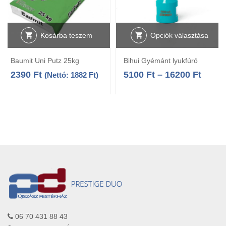
Kosárba teszem
Opciók választása
Baumit Uni Putz 25kg
Bihui Gyémánt lyukfúró
2390
Ft
5100
Ft
–
16200
Ft
(Nettó:
1882
Ft
)
06 70 431 88 43