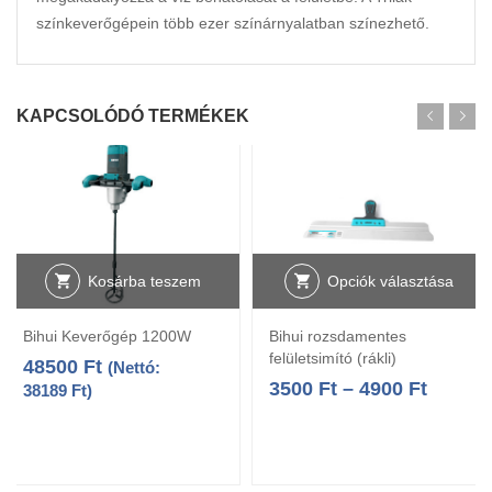
színkeverőgépein több ezer színárnyalatban színezhető.
KAPCSOLÓDÓ TERMÉKEK
Kosárba teszem
Opciók választása
Bihui Keverőgép 1200W
Bihui rozsdamentes
felületsimító (rákli)
48500
Ft
(Nettó:
3500
Ft
–
4900
Ft
38189
Ft
)