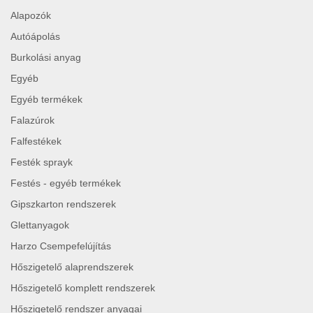
Alapozók
Autóápolás
Burkolási anyag
Egyéb
Egyéb termékek
Falazúrok
Falfestékek
Festék sprayk
Festés - egyéb termékek
Gipszkarton rendszerek
Glettanyagok
Harzo Csempefelújítás
Hőszigetelő alaprendszerek
Hőszigetelő komplett rendszerek
Hőszigetelő rendszer anyagai