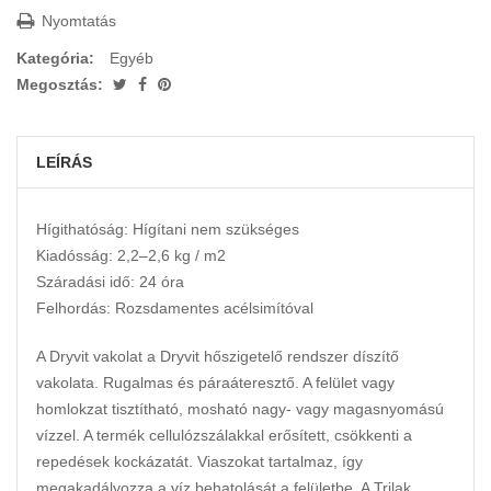
Nyomtatás
Kategória:
Egyéb
Megosztás:
LEÍRÁS
Hígithatóság: Hígítani nem szükséges
Kiadósság: 2,2–2,6 kg / m2
Száradási idő: 24 óra
Felhordás: Rozsdamentes acélsimítóval
A Dryvit vakolat a Dryvit hőszigetelő rendszer díszítő
vakolata. Rugalmas és páraáteresztő. A felület vagy
homlokzat tisztítható, mosható nagy- vagy magasnyomású
vízzel. A termék cellulózszálakkal erősített, csökkenti a
repedések kockázatát. Viaszokat tartalmaz, így
megakadályozza a víz behatolását a felületbe. A Trilak