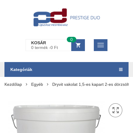
0
KOSÁR
0 termék -
0
Ft
Kategóriák
Kezdőlap
Egyéb
Dryvit vakolat 1,5-es kapart 2-es dörzsölt f