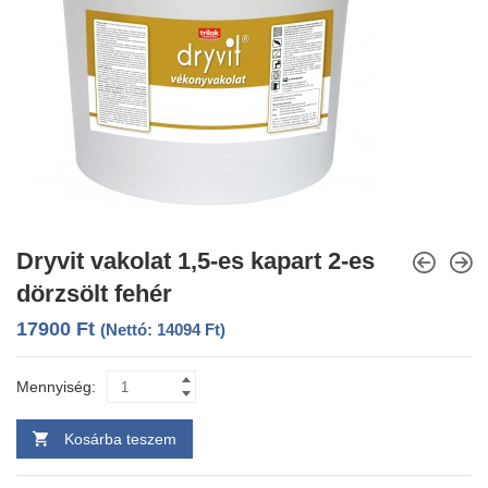
Dryvit vakolat 1,5-es kapart 2-es
dörzsölt fehér
17900
Ft
(Nettó:
14094
Ft
)
Mennyiség:
Kosárba teszem