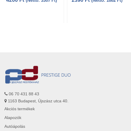
4200
Ft
2390
Ft
(Nettó:
3307
Ft
)
(Nettó:
1882
Ft
)
06 70 431 88 43
1163 Budapest, Újszász utca 40.
Akciós termékek
Alapozók
Autóápolás