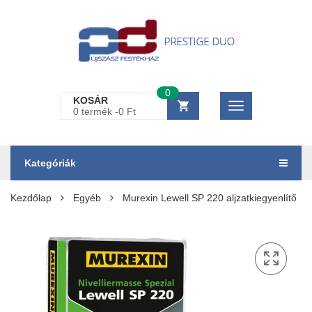
0
KOSÁR
0 termék -
0
Ft
Kategóriák
Kezdőlap
Egyéb
Murexin Lewell SP 220 aljzatkiegyenlítő