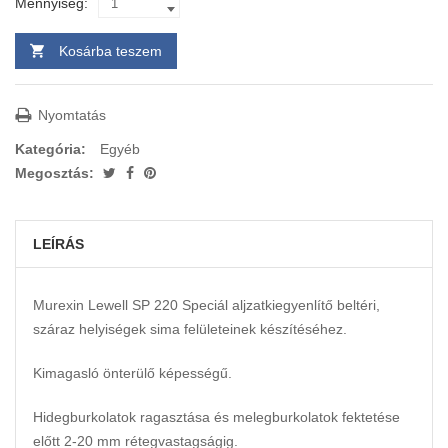
Mennyiség:
Kosárba teszem
Nyomtatás
Kategória:
Egyéb
Megosztás:
LEÍRÁS
Murexin Lewell SP 220 Speciál aljzatkiegyenlítő beltéri,
száraz helyiségek sima felületeinek készítéséhez.
Kimagasló önterülő képességű.
Hidegburkolatok ragasztása és melegburkolatok fektetése
előtt 2-20 mm rétegvastagságig.