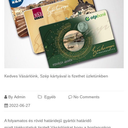
Kedves Vásárlóink, Szép kártyával is fizethet üzletünkben
Read
more
By
Admin
Egyéb
No Comments
2022-06-27
A folyamatos és rövid határidejű gyártói határidő
miatt,tájékoztatjuk tisztelt Vásárlóinkat,hogy a honlapunkon