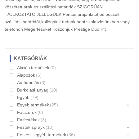
közzétett árak és szállítási határidők SZIGORÚAN
TÁJÉKOZTATÓ JELLEGŰEK!Pontos árajánlatot és becsült
szállítási határidőt,kollégáink tudnak adni szaküzletünkben vagy
telefonon Megértésüket Köszönjük Prestige Duo Kft
Read
more
KATEGÓRIÁK
Akciós termékek
(0)
Alapozók
(6)
Autóápolás
(3)
Burkolási anyag
(10)
Egyéb
(79)
Egyéb termékek
(25)
Falazúrok
(6)
Falfestékek
(3)
Festék sprayk
(10)
Festés - egyéb termékek
(36)