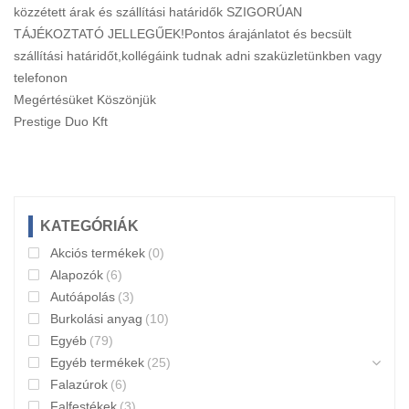
közzétett árak és szállítási határidők SZIGORÚAN
TÁJÉKOZTATÓ JELLEGŰEK!Pontos árajánlatot és becsült
szállítási határidőt,kollégáink tudnak adni szaküzletünkben vagy
telefonon
Megértésüket Köszönjük
Prestige Duo Kft
KATEGÓRIÁK
Akciós termékek
(0)
Alapozók
(6)
Autóápolás
(3)
Burkolási anyag
(10)
Egyéb
(79)
Egyéb termékek
(25)
Falazúrok
(6)
Falfestékek
(3)