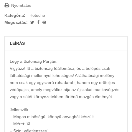
Nyomtatás
Kategória:
Hoteche
Megosztás:
LEÍRÁS
Légy a Biztonság Pártján.
Vigyázz! Itt a biztonság főállomása, és a belépés csak
láthatósági mellénnyel lehetséges! A láthatósági mellény
nem csak egy egyszerű ruhadarab, hanem egy erőteljes
védőpajzs, amely megváltoztatja az éjszakai munkavégzés
vagy a sötét környezetekben történő mozgás élményét.
Jellemzők:
– Magas minőségű, könnyű anyagból készült
– Méret: XL
– Szín: véletlenszerü