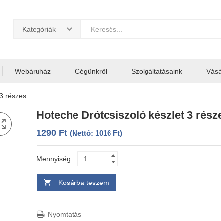
Kategóriák
Webáruház
Cégünkről
Szolgáltatásaink
Vásár
 3 részes
Hoteche Drótcsiszoló készlet 3 rész
1290
Ft
(Nettó:
1016
Ft
)
Mennyiség:
Kosárba teszem
Nyomtatás