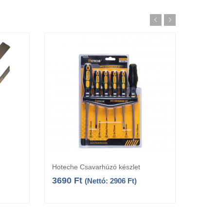
Hoteche Csavarhúzó készlet
Hotec
Kosárba teszem
3690
Ft
410
(Nettó:
2906
Ft
)