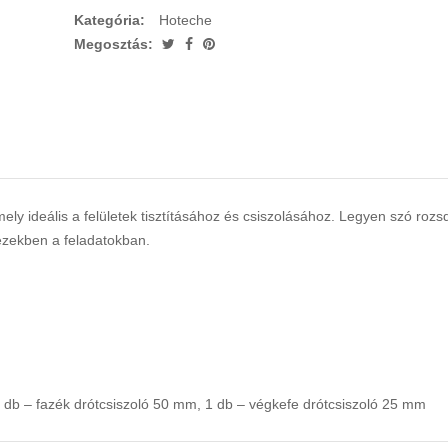
Kategória:
Hoteche
Megosztás:
y ideális a felületek tisztításához és csiszolásához. Legyen szó rozsda
 ezekben a feladatokban.
1 db – fazék drótcsiszoló 50 mm, 1 db – végkefe drótcsiszoló 25 mm