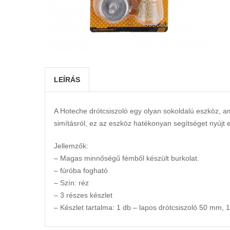
LEÍRÁS
A Hoteche drótcsiszoló egy olyan sokoldalú eszköz, amel
simításról, ez az eszköz hatékonyan segítséget nyújt
Jellemzők:
– Magas minnőségű fémből készült burkolat.
– fúróba fogható
– Szín: réz
– 3 részes készlet
– Készlet tartalma: 1 db – lapos drótcsiszoló 50 mm, 