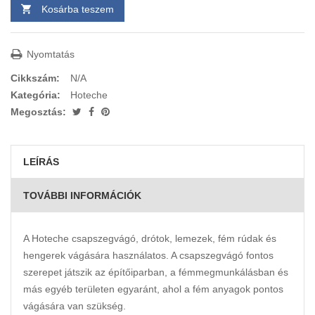
Kosárba teszem
Nyomtatás
Cikkszám:
N/A
Kategória:
Hoteche
Megosztás:
LEÍRÁS
TOVÁBBI INFORMÁCIÓK
A Hoteche csapszegvágó, drótok, lemezek, fém rúdak és
hengerek vágására használatos. A csapszegvágó fontos
szerepet játszik az építőiparban, a fémmegmunkálásban és
más egyéb területen egyaránt, ahol a fém anyagok pontos
vágására van szükség.