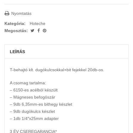
Nyomtatás
Kategória:
Hoteche
Megosztás:
LEÍRÁS
T-behajtó klt. dugókulcsokkal+bit fejekkel 20db-os.
A csomag tartalma:
– 6150-es acélból készült
– Mágneses befogószár
– 9db 6,35mm-es bithegy készlet
– 9db dugókulcs készlet
– 1db 1/4″x25mm adapter
3 ÉV CSEREGARANCIA*