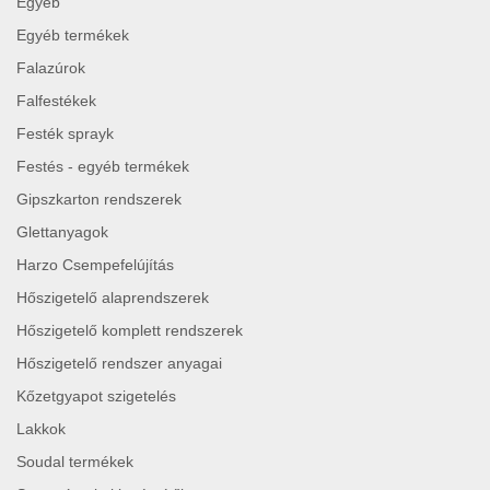
Egyéb
Egyéb termékek
Falazúrok
Falfestékek
Festék sprayk
Festés - egyéb termékek
Gipszkarton rendszerek
Glettanyagok
Harzo Csempefelújítás
Hőszigetelő alaprendszerek
Hőszigetelő komplett rendszerek
Hőszigetelő rendszer anyagai
Kőzetgyapot szigetelés
Lakkok
Soudal termékek