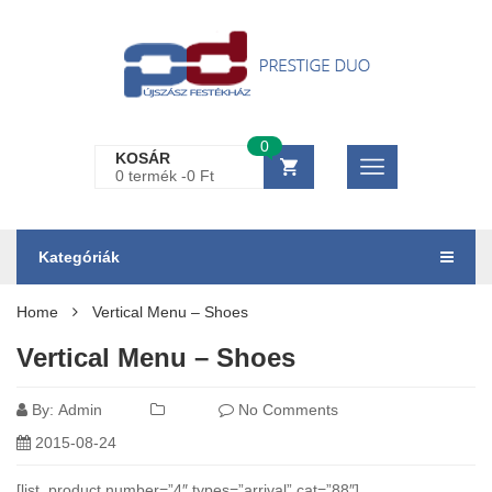
0
KOSÁR
0 termék -
0
Ft
Kategóriák
Home
Vertical Menu – Shoes
Vertical Menu – Shoes
By:
Admin
No Comments
2015-08-24
[list_product number=”4″ types=”arrival” cat=”88″]