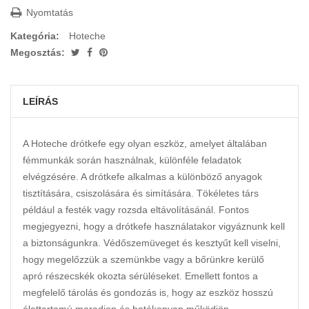
Nyomtatás
Kategória:
Hoteche
Megosztás:
LEÍRÁS
A Hoteche drótkefe egy olyan eszköz, amelyet általában
fémmunkák során használnak, különféle feladatok
elvégzésére. A drótkefe alkalmas a különböző anyagok
tisztítására, csiszolására és simítására. Tökéletes társ
például a festék vagy rozsda eltávolításánál. Fontos
megjegyezni, hogy a drótkefe használatakor vigyáznunk kell
a biztonságunkra. Védőszemüveget és kesztyűt kell viselni,
hogy megelőzzük a szemünkbe vagy a bőrünkre kerülő
apró részecskék okozta sérüléseket. Emellett fontos a
megfelelő tárolás és gondozás is, hogy az eszköz hosszú