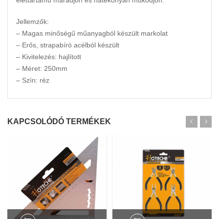
élettartamú maradjon és hatékonyan működjön.
Jellemzők:
– Magas minőségű műanyagból készült markolat
– Erős, strapabíró acélból készült
– Kivitelezés: hajlított
– Méret: 250mm
– Szín: réz
KAPCSOLÓDÓ TERMÉKEK