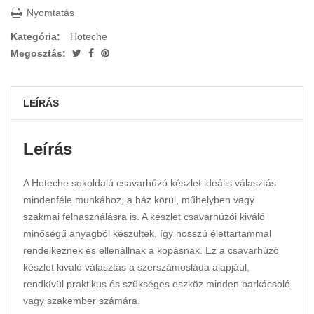
Nyomtatás
Kategória:
Hoteche
Megosztás:
LEÍRÁS
Leírás
A Hoteche sokoldalú csavarhúzó készlet ideális választás
mindenféle munkához, a ház körül, műhelyben vagy
szakmai felhasználásra is. A készlet csavarhúzói kiváló
minőségű anyagból készültek, így hosszú élettartammal
rendelkeznek és ellenállnak a kopásnak. Ez a csavarhúzó
készlet kiváló választás a szerszámosláda alapjául,
rendkívül praktikus és szükséges eszköz minden barkácsoló
vagy szakember számára.