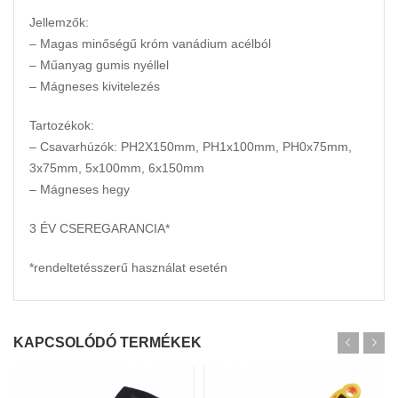
Jellemzők:
– Magas minőségű króm vanádium acélból
– Műanyag gumis nyéllel
– Mágneses kivitelezés
Tartozékok:
– Csavarhúzók: PH2X150mm, PH1x100mm, PH0x75mm,
3x75mm, 5x100mm, 6x150mm
– Mágneses hegy
3 ÉV CSEREGARANCIA*
*rendeltetésszerű használat esetén
KAPCSOLÓDÓ TERMÉKEK