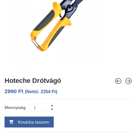
Hoteche Drótvágó
2990
Ft
(Nettó:
2354
Ft
)
Mennyiség:
Kosárba teszem