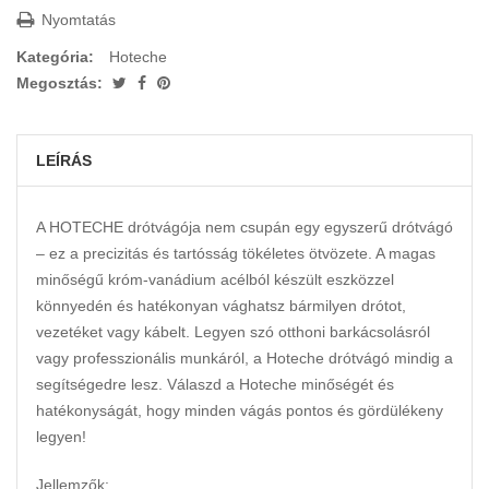
Nyomtatás
Kategória:
Hoteche
Megosztás:
LEÍRÁS
A HOTECHE drótvágója nem csupán egy egyszerű drótvágó
– ez a precizitás és tartósság tökéletes ötvözete. A magas
minőségű króm-vanádium acélból készült eszközzel
könnyedén és hatékonyan vághatsz bármilyen drótot,
vezetéket vagy kábelt. Legyen szó otthoni barkácsolásról
vagy professzionális munkáról, a Hoteche drótvágó mindig a
segítségedre lesz. Válaszd a Hoteche minőségét és
hatékonyságát, hogy minden vágás pontos és gördülékeny
legyen!
Jellemzők: