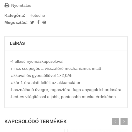
Nyomtatás
Kategória:
Hoteche
Megosztás:
LEÍRÁS
-4 állású nyomáskapcsolóval
-nincs csepegés a visszatérő mechanizmus miatt
-akkuval és gyorstöltővel 1×2,0Ah
-akár 1 óra alatt feltölt az akkumulátor
-használható üvegre, ragasztóra, fuga anyagok kihordására
-Led-es világítással a jobb, pontosabb munka érdekében
Kosárba teszem
KAPCSOLÓDÓ TERMÉKEK