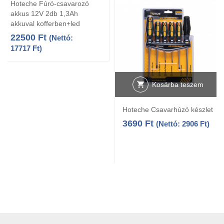
Hoteche Fúró-csavarozó
akkus 12V 2db 1,3Ah
akkuval kofferben+led
22500
Ft
(Nettó:
17717
Ft
)
Kosárba teszem
Hoteche Csavarhúzó készlet
3690
Ft
(Nettó:
2906
Ft
)