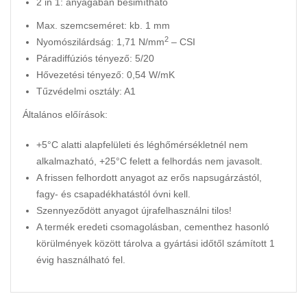
2 in 1: anyagában besimítható
Max. szemcseméret: kb. 1 mm
2
Nyomószilárdság: 1,71 N/mm
– CSI
Páradiffúziós tényező: 5/20
Hővezetési tényező: 0,54 W/mK
Tűzvédelmi osztály: A1
Általános előírások:
+5°C alatti alapfelületi és léghőmérsékletnél nem
alkalmazható, +25°C felett a felhordás nem javasolt.
A frissen felhordott anyagot az erős napsugárzástól,
fagy- és csapadékhatástól óvni kell.
Szennyeződött anyagot újrafelhasználni tilos!
A termék eredeti csomagolásban, cementhez hasonló
körülmények között tárolva a gyártási időtől számított 1
évig használható fel.