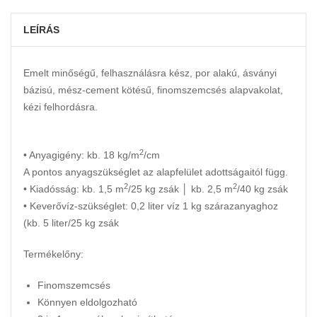
LEÍRÁS
Emelt minőségű, felhasználásra kész, por alakú, ásványi
bázisú, mész-cement kötésű, finomszemcsés alapvakolat,
kézi felhordásra.
2
• Anyagigény: kb. 18 kg/m
/cm
A pontos anyagszükséglet az alapfelület adottságaitól függ.
2
2
• Kiadósság: kb. 1,5 m
/25 kg zsák │ kb. 2,5 m
/40 kg zsák
• Keverővíz-szükséglet: 0,2 liter víz 1 kg szárazanyaghoz
(kb. 5 liter/25 kg zsák
Termékelőny:
Finomszemcsés
Könnyen eldolgozható