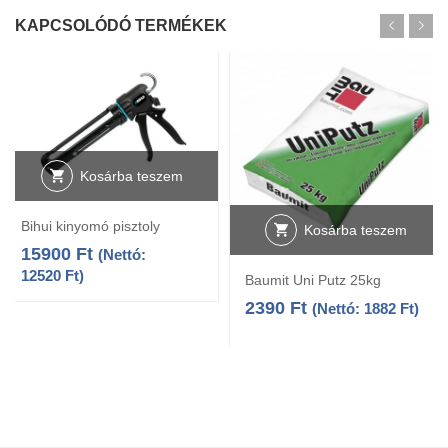
KAPCSOLÓDÓ TERMÉKEK
Kosárba teszem
Bihui kinyomó pisztoly
Kosárba teszem
15900
Ft
(Nettó:
12520
Ft
)
Baumit Uni Putz 25kg
2390
Ft
(Nettó:
1882
Ft
)