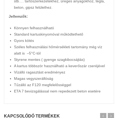
stb…. tartószerkezetekhez, üreges anyagokhoz, tégla,
beton, gipsz felülethez.
Jellemzők:
Könnyen felhasználható
Standard kartuskinyomóval működtethető
Gyors kötés
Széles felhasználási hőmérsékleti tartomány még víz
alatt is –5°C-tól
Styrene mentes ( gyenge szagkibocsájtás)
A kartus többször használható a keverőszár cseréjével
Vízálló ragasztást eredményez
Magas vegyszerállóság
Tűzálló az F120 megfelelősséggel
ETA 7 bevizsgálással nem repedezett beton esetére
KAPCSOLÓDÓ TERMÉKEK