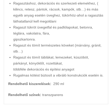
Ragasztáshoz, dekorációs és szerkezeti elemekhez, (
kilincs, retesz, pántok, rácsok, kampók, stb…) és más
egyéb anyag esetén üveghez, tükörhöz-ahol a ragasztás
láthatatlanúl kell megoldani
Ragaszt tükröt üvegetfal és padlólapokat, betonra,
téglára, vakolatra, fára,
gipszkartonra.
Ragaszt és tömít természetes köveket (márvány, gránit,
stb…)
Ragaszt és tömít táblákat, lemezeket, küszöböt,
párkányt, könyöklőt, rozettákat,
többféle dekorációs és építési anyagot
Rugalmas kötést biztosít a vibráló konstrukciók esetén is.
Rendelhető kiszerelések:
290 ml
Rendelhető színek:
transzparens