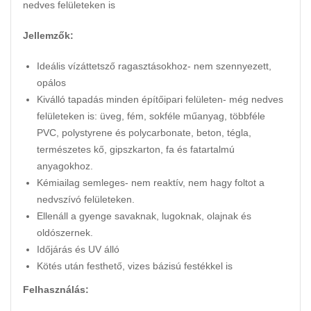
nedves felületeken is
Jellemzők:
Ideális vízáttetsző ragasztásokhoz- nem szennyezett,
opálos
Kiválló tapadás minden építőipari felületen- még nedves
felületeken is: üveg, fém, sokféle műanyag, többféle
PVC, polystyrene és polycarbonate, beton, tégla,
természetes kő, gipszkarton, fa és fatartalmú
anyagokhoz.
Kémiailag semleges- nem reaktív, nem hagy foltot a
nedvszívó felületeken.
Ellenáll a gyenge savaknak, lugoknak, olajnak és
oldószernek.
Időjárás és UV álló
Kötés után festhető, vizes bázisú festékkel is
Felhasználás: