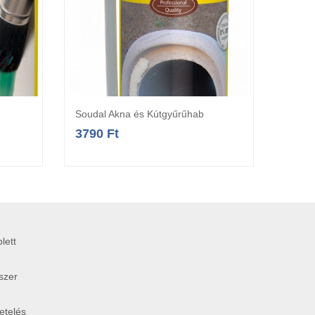
Soudal Akna és Kútgyűrűhab
Soudal
a
Opciók választása
3790
Ft
179
lett
szer
etelés