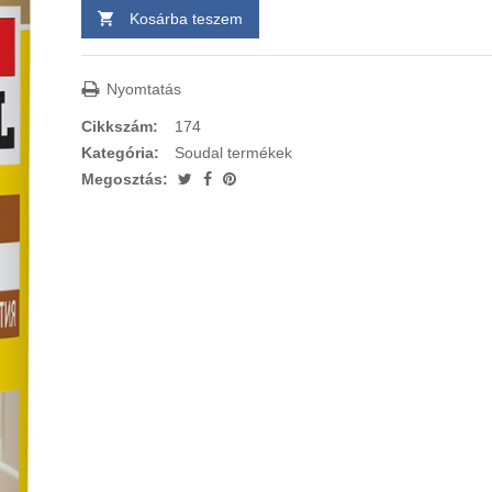
Kosárba teszem
Nyomtatás
Cikkszám:
174
Kategória:
Soudal termékek
Megosztás: