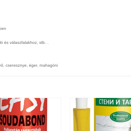
ében
ló és válaszfalakhoz, stb…
fenyő, cseresznye, éger, mahagóni