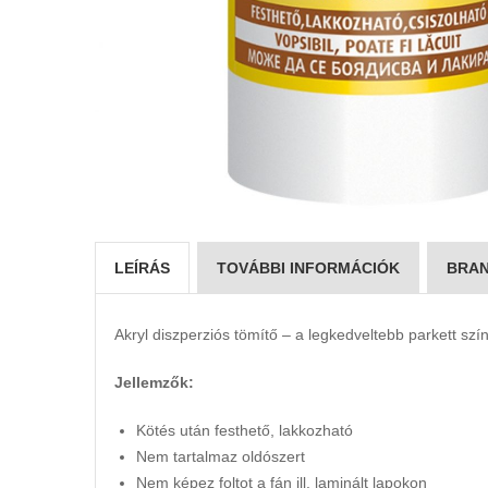
LEÍRÁS
TOVÁBBI INFORMÁCIÓK
BRAN
Akryl diszperziós tömítő – a legkedveltebb parkett sz
Jellemzők:
Kötés után festhető, lakkozható
Nem tartalmaz oldószert
Nem képez foltot a fán ill. laminált lapokon