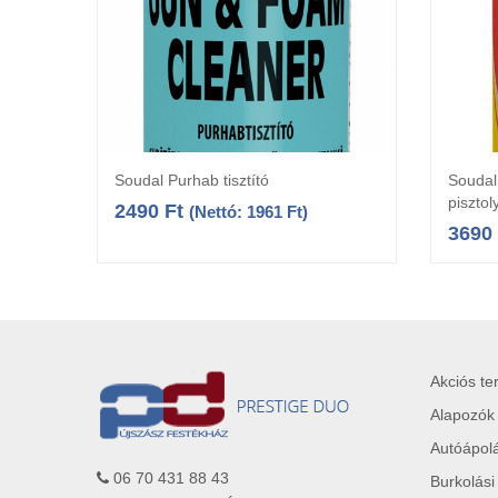
Soudal Purhab tisztító
Soudal
Kosárba teszem
piszto
2490
Ft
(Nettó:
1961
Ft
)
3690
Akciós t
Alapozók
Autóápol
06 70 431 88 43
Burkolási