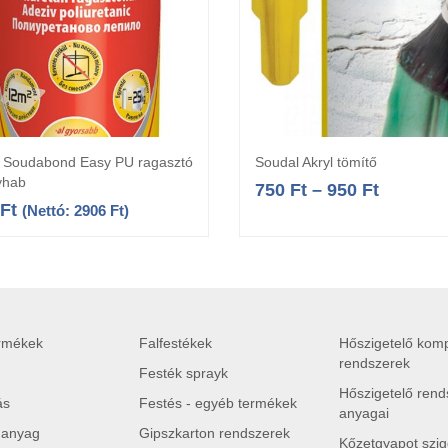
 Soudabond Easy PU ragasztó
Soudal Akryl tömítő
Kosárba teszem
Opciók választás
lyhab
750
Ft
–
950
Ft
Ft
(Nettó:
2906
Ft
)
ermékek
Falfestékek
Hőszigetelő komp
rendszerek
Festék sprayk
Hőszigetelő rend
ás
Festés - egyéb termékek
anyagai
 anyag
Gipszkarton rendszerek
Kőzetgyapot szig