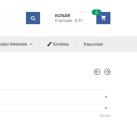
0
KOSÁR
0 termék -
0
Ft
lási feltételek
Színlista
Kapcsolat
Törlés