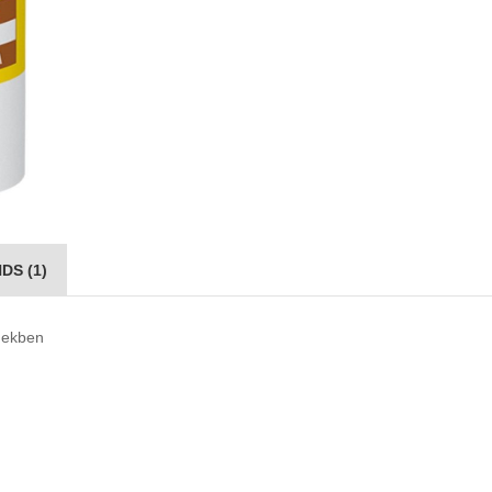
DS (1)
ínekben