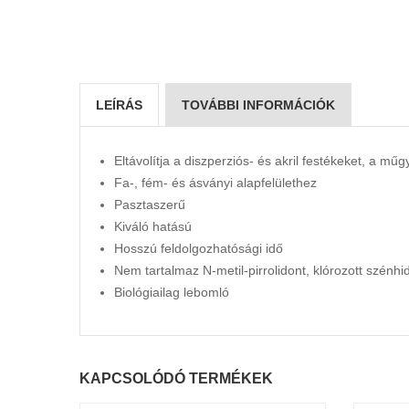
LEÍRÁS
TOVÁBBI INFORMÁCIÓK
Eltávolítja a diszperziós- és akril festékeket, a műgya
Fa-, fém- és ásványi alapfelülethez
Pasztaszerű
Kiváló hatású
Hosszú feldolgozhatósági idő
Nem tartalmaz N-metil-pirrolidont, klórozott szénhi
Biológiailag lebomló
KAPCSOLÓDÓ TERMÉKEK