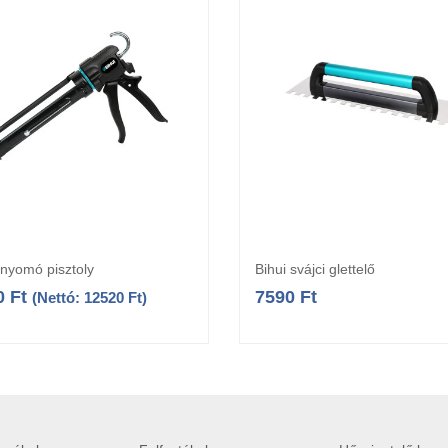
inyomó pisztoly
Bihui svájci glettelő
Kosárba teszem
Opciók választás
0
Ft
7590
Ft
(Nettó:
12520
Ft
)