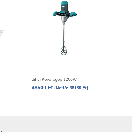
Bihui Keverőgép 1200W
Bihui
a
Kosárba teszem
48500
Ft
112
(Nettó:
38189
Ft
)