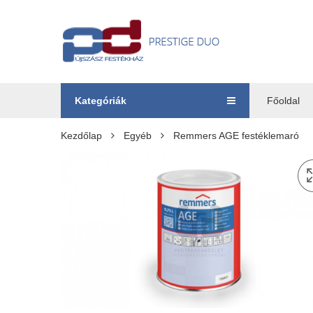
Kategóriák
Főoldal
Kezdőlap
Egyéb
Remmers AGE festéklemaró