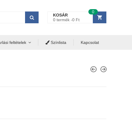
0
KOSÁR
0 termék -
0
Ft
lási feltételek
Színlista
Kapcsolat