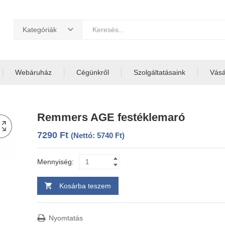
Kategóriák
Webáruház
Cégünkről
Szolgáltatásaink
Vásár
Remmers AGE festéklemaró
7290
Ft
(Nettó:
5740
Ft
)
Mennyiség:
Kosárba teszem
Nyomtatás