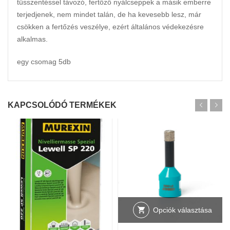
tüsszentéssel távozó, fertőző nyálcseppek a másik emberre
terjedjenek, nem mindet talán, de ha kevesebb lesz, már
csökken a fertőzés veszélye, ezért általános védekezésre
alkalmas.
egy csomag 5db
KAPCSOLÓDÓ TERMÉKEK
Opciók választása