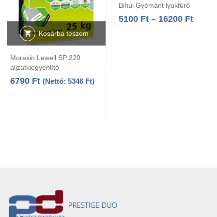
Bihui Gyémánt lyukfúró
5100
Ft
–
16200
Ft
Kosárba teszem
Murexin Lewell SP 220
aljzatkiegyenlítő
6790
Ft
(Nettó:
5346
Ft
)