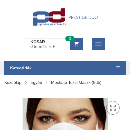
0
KOSÁR
0 termék -
0
Ft
Kategóriák
Kezdőlap
Egyéb
Mosható Textil Maszk (5db)