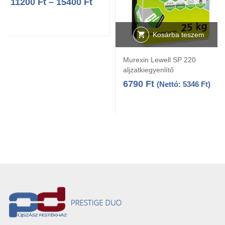
11200
Ft
–
15400
Ft
Kosárba teszem
Murexin Lewell SP 220
aljzatkiegyenlítő
6790
Ft
(Nettó:
5346
Ft
)