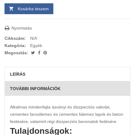
Kosárba teszem
Nyomtatás
Cikkszám:
N/A
Kategória:
Egyéb
Megosztás:
LEÍRÁS
TOVÁBBI INFORMÁCIÓK
Alkalmas mindenfajta ásványi és diszperziós vakolat,
cementes farostlemez és cementes falemez lapok és beton
festésére, valamint régi diszperziós bevonatok fedésére.
Tulajdonságok: