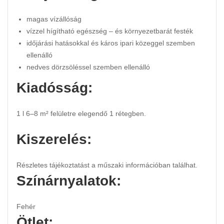
magas vízállóság
vízzel hígítható egészség – és környezetbarát festék
időjárási hatásokkal és káros ipari közeggel szemben
ellenálló
nedves dörzsöléssel szemben ellenálló
Kiadósság:
1 l 6–8 m² felületre elegendő 1 rétegben.
Kiszerelés:
Részletes tájékoztatást a műszaki információban találhat.
Színárnyalatok:
Fehér
Ötlet: