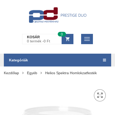
0
KOSÁR
0 termék -
0
Ft
Kategóriák
Kezdőlap
Egyéb
Helios Spektra Homlokzatfesték