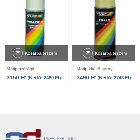
Kosárba teszem
Kosárba teszem
Motip szórógitt
Motip kitöltő spray
3150
Ft
3490
Ft
(Nettó:
2480
Ft
)
(Nettó:
2748
Ft
)