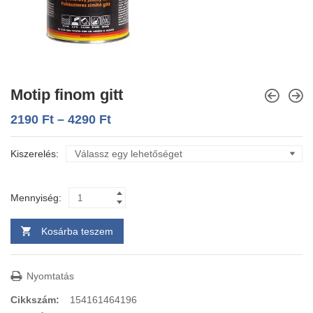
Motip finom gitt
2190
Ft
–
4290
Ft
Kiszerelés
Mennyiség:
Kosárba teszem
Nyomtatás
Cikkszám:
154161464196