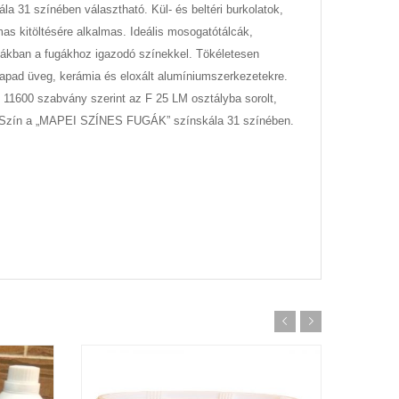
 31 színében választható. Kül- és beltéri burkolatok,
s kitöltésére alkalmas. Ideális mosogatótálcák,
nákban a fugákhoz igazodó színekkel. Tökéletesen
 tapad üveg, kerámia és eloxált alumíniumszerkezetekre.
O 11600 szabvány szerint az F 25 LM osztályba sorolt,
t. Szín a „MAPEI SZÍNES FUGÁK” színskála 31 színében.