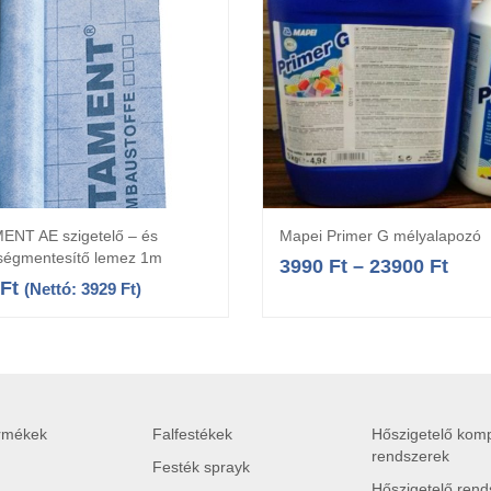
NT AE szigetelő – és
Mapei Primer G mélyalapozó
Kosárba teszem
Opciók választás
tségmentesítő lemez 1m
3990
Ft
–
23900
Ft
Ft
(Nettó:
3929
Ft
)
ermékek
Falfestékek
Hőszigetelő komp
rendszerek
Festék sprayk
Hőszigetelő rend