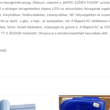
n hézagkitöltő-anyag. Átlátszó, valamint a „MAPEI SZÍNES FUGÁK” színskála
él a névleges hézagmérethez képest ±25%-os elmozdulású hézagainak rugalma
tése, konyhákban, fürdőszobákban, zuhanyzókban, WC helyiségekben és szau
tt az építő-, a gép-, a hajó-, az autóiparban, stb. A Mapesil AC tökéletesen
fára, fémre, festett felületekre, műanyagra és gumira is. A Mapesil AC az IS
TT S 001543A minősített. Olvassa el a termékismertetőjét használata előt
nél).