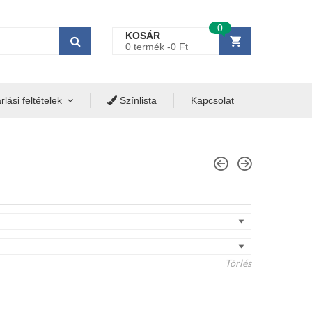
0
KOSÁR
0 termék -
0
Ft
lási feltételek
Színlista
Kapcsolat
Törlés