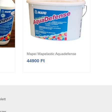
Mapei Mapelastic Aquadefense
Mape
a
Opciók választása
44900
Ft
159
lett
szer