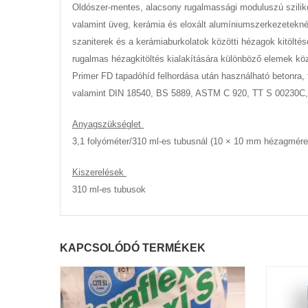
Oldószer-mentes, alacsony rugalmassági moduluszú sziliko
valamint üveg, kerámia és eloxált alumíniumszerkezetekn
szaniterek és a kerámiaburkolatok közötti hézagok kitöl
rugalmas hézagkitöltés kialakítására különböző elemek közö
Primer FD tapadóhíd felhordása után használható betonra, 
valamint DIN 18540, BS 5889, ASTM C 920, TT S 00230C, 
Anyagszükséglet
3,1 folyóméter/310 ml-es tubusnál (10 × 10 mm hézagméret
Kiszerelések
310 ml-es tubusok
KAPCSOLÓDÓ TERMÉKEK