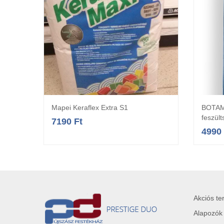
Mapei Keraflex Extra S1
BOTAME
Opciók választása
feszül
7190
Ft
4990
Akciós t
Alapozók