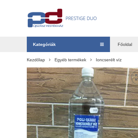
Kategóriák
Főoldal
Kezdőlap
Egyéb termékek
Ioncserélt víz