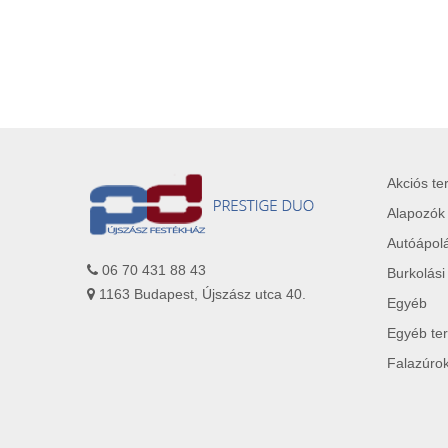
Akciós t
Alapozók
Autóápol
06 70 431 88 43
Burkolási
1163 Budapest, Újszász utca 40.
Egyéb
Egyéb te
Falazúro