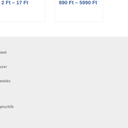
2
Ft
–
17
Ft
890
Ft
–
5990
Ft
199
1567
lett
szer
etelés
gészítők