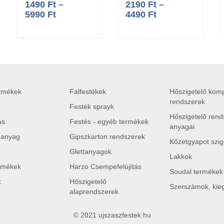
1490
Ft
–
2190
Ft
–
5990
Ft
4490
Ft
ermékek
Falfestékek
Hőszigetelő komp
rendszerek
Festék sprayk
Hőszigetelő rend
ás
Festés - egyéb termékek
anyagai
 anyag
Gipszkarton rendszerek
Kőzetgyapot szig
Glettanyagok
Lakkok
rmékek
Harzo Csempefelújítás
Soudal termékek
k
Hőszigetelő
Szerszámok, kie
alaprendszerek
© 2021 ujszaszfestek.hu