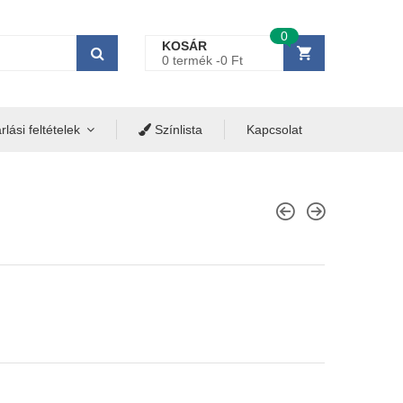
0
KOSÁR
0 termék -
0
Ft
lási feltételek
Színlista
Kapcsolat