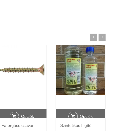
Opciók
Opciók
Faforgács csavar
Szintetikus higító
Aromás
választása
választása