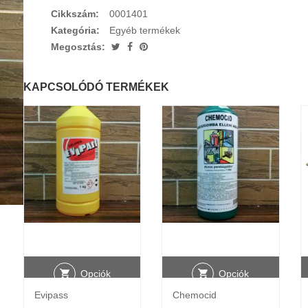
Cikkszám:
0001401
Kategória:
Egyéb termékek
Megosztás:
KAPCSOLÓDÓ TERMÉKEK
Opciók
Opciók
Evipass
Chemocid
választása
választása