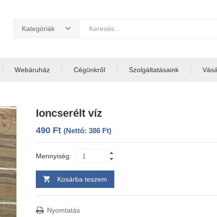
Kategóriák
Webáruház
Cégünkről
Szolgáltatásaink
Vásár
Ioncserélt víz
490
Ft
(Nettó:
386
Ft
)
Mennyiség:
Kosárba teszem
Nyomtatás