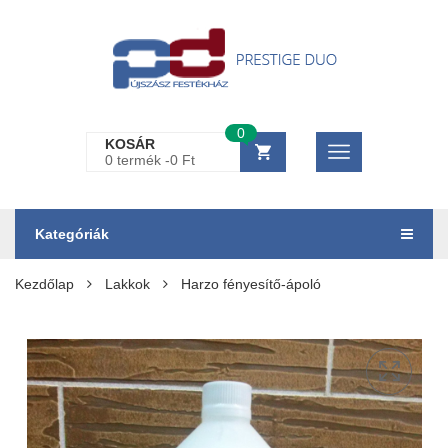
0
KOSÁR
0 termék -
0
Ft
Kategóriák
Kezdőlap
Lakkok
Harzo fényesítő-ápoló