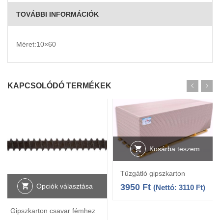
TOVÁBBI INFORMÁCIÓK
Méret:10×60
KAPCSOLÓDÓ TERMÉKEK
Kosárba teszem
Tűzgátló gipszkarton
3950
Ft
Opciók választása
(Nettó:
3110
Ft
)
Gipszkarton csavar fémhez