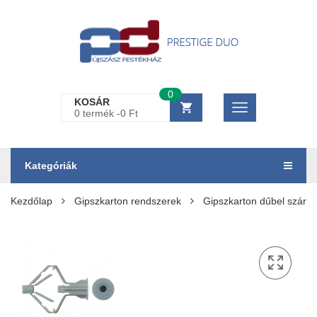
0
KOSÁR
0 termék -
0
Ft
Kategóriák
Kezdőlap
Gipszkarton rendszerek
Gipszkarton dűbel szárn