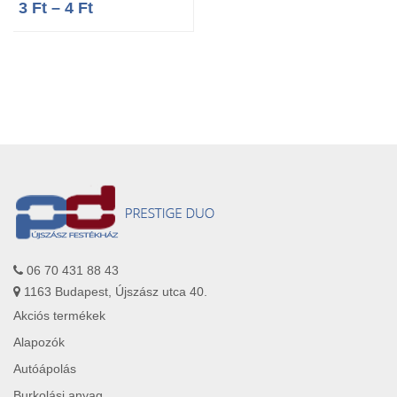
3
Ft
–
4
Ft
06 70 431 88 43
1163 Budapest, Újszász utca 40.
Akciós termékek
Alapozók
Autóápolás
Burkolási anyag