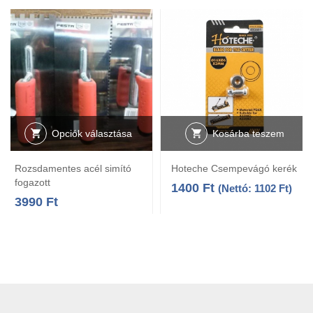
Opciók választása
Kosárba teszem
Rozsdamentes acél simító
Hoteche Csempevágó kerék
fogazott
1400
Ft
(Nettó:
1102
Ft
)
3990
Ft