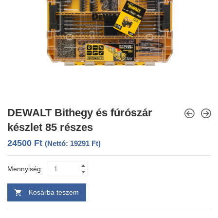
DEWALT Bithegy és fúrószár
készlet 85 részes
24500
Ft
(Nettó:
19291
Ft
)
Mennyiség:
Kosárba teszem