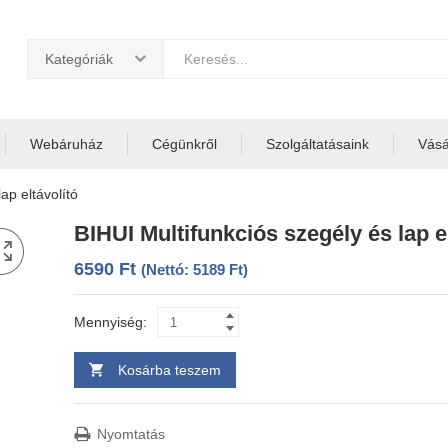
Kategóriák
Webáruház
Cégünkről
Szolgáltatásaink
Vásár
ap eltávolító
BIHUI Multifunkciós szegély és lap e
6590
Ft
(Nettó:
5189
Ft
)
Mennyiség:
Kosárba teszem
Nyomtatás