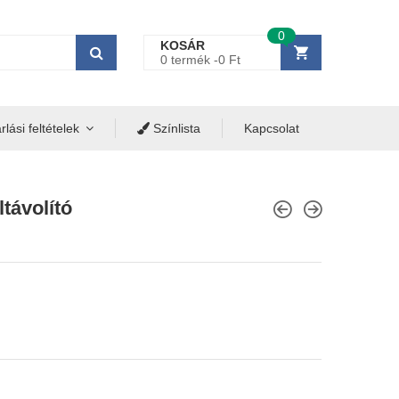
0
KOSÁR
0 termék -
0
Ft
lási feltételek
Színlista
Kapcsolat
ltávolító