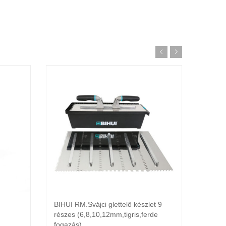
BIHUI RM.Svájci glettelő készlet 9
Bihui
a
Kosárba teszem
részes (6,8,10,12mm,tigris,ferde
319
fogazás)