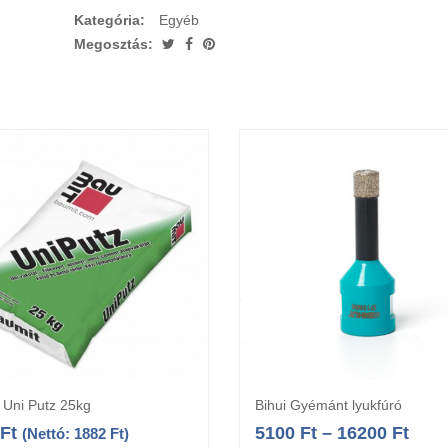
Kategória:
Egyéb
Megosztás:
 Uni Putz 25kg
Bihui Gyémánt lyukfúró
Kosárba teszem
Opciók választás
Ft
5100
Ft
–
16200
Ft
(Nettó:
1882
Ft
)